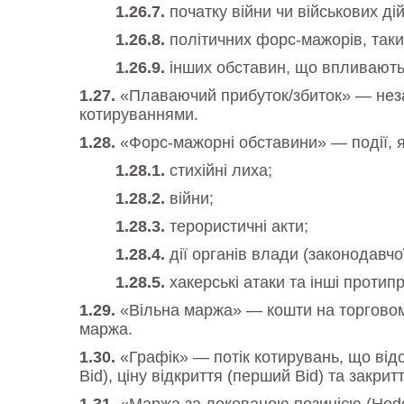
початку війни чи військових дій
політичних форс-мажорів, таки
інших обставин, що впливають
«Плаваючий прибуток/збиток» — неза
котируваннями.
«Форс-мажорні обставини» — події, я
стихійні лиха;
війни;
терористичні акти;
дії органів влади (законодавчої
хакерські атаки та інші протип
«Вільна маржа» — кошти на торговому
маржа.
«Графік» — потік котирувань, що від
Bid), ціну відкриття (перший Bid) та закритт