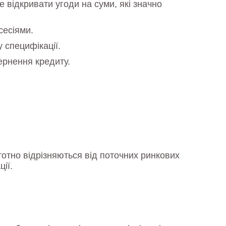
 відкривати угоди на суми, які значно
сесіями.
 специфікації.
ернення кредиту.
тотно відрізняються від поточних ринкових
ії.