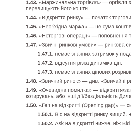
«Маржинальна торгівля» — оргівля з 
перевищують його кошти.
«Відкриття ринку» — початок торгових
«Необхідна маржа» — це сума коштів, 
«Неторгові операції» — поповнення т
«Звичні ринкові умови» — ринкова сит
немає значних затримок у пода
відсутня різка динаміка цін;
немає значних цінових розриві
«Звичний ринок» — див. «Звичайні р
«Очевидна помилка» — відкриття/закри
котирувань, або інші дії/бездіяльність Дил
«Геп на відкритті (Opening gap)» — си
Bid на відкритті ринку вищий, н
Ask на відкритті нижче, ніж Bid 