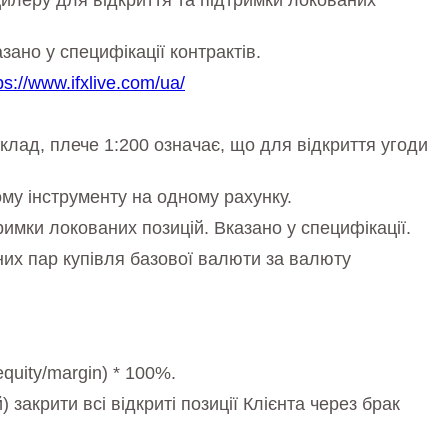
илеру для відкриття та підтримки локованих
ано у специфікації контрактів.
ps://www.ifxlive.com/ua/
иклад, плече 1:200 означає, що для відкриття угоди
ому інструменту на одному рахунку.
имки локованих позицій. Вказано у специфікації.
них пар купівля базової валюти за валюту
quity/margin) * 100%.
закрити всі відкриті позиції Клієнта через брак