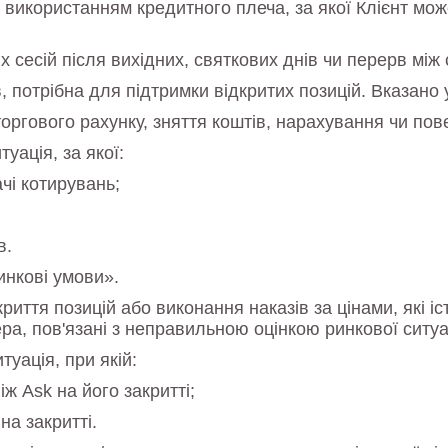
використанням кредитного плеча, за якої Клієнт може
 сесій після вихідних, святкових днів чи перерв між 
потрібна для підтримки відкритих позицій. Вказано у
оргового рахунку, зняття коштів, нарахування чи пов
уація, за якої:
чі котирувань;
в.
инкові умови».
ття позицій або виконання наказів за цінами, які іс
ера, пов'язані з неправильною оцінкою ринкової ситуац
туація, при якій:
іж Ask на його закритті;
на закритті.