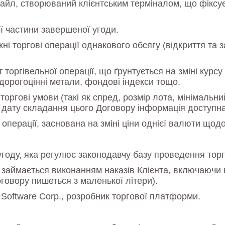
 файл, створюваний клієнтським терміналом, що фіксує 
ї частини завершеної угоди.
і торгові операції однакового обсягу (відкриття та 
 торгівельної операції, що ґрунтується на зміні курс
дорогоцінні метали, фондові індекси тощо.
оргові умови (такі як спред, розмір лота, мінімальни
 дату складання цього Договору інформація доступн
перації, заснована на зміні ціни однієї валюти щодо
 угоду, яка регулює законодавчу базу проведення тор
кий займається виконанням наказів Клієнта, включаючи
оговору пишеться з маленької літери).
Software Corp., розробник торгової платформи.