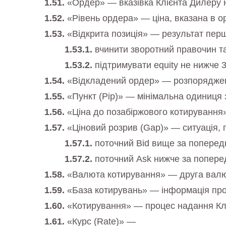
«Ордер» — вказівка ​​Клієнта Дилеру 
«Рівень ордера» — ціна, вказана в о
«Відкрита позиція» — результат першо
вчинити зворотний правочин та
підтримувати equity не нижче 
«Відкладений ордер» — розпорядження
«Пункт (Pip)» — мінімальна одиниця 
«Ціна до позабіржового котирування»
«Ціновий розрив (Gap)» — ситуація, п
поточний Bid вище за попередн
поточний Ask нижче за поперед
«Валюта котирування» — друга валют
«База котирувань» — інформація про
«Котирування» — процес надання Клі
«Курс (Rate)» —