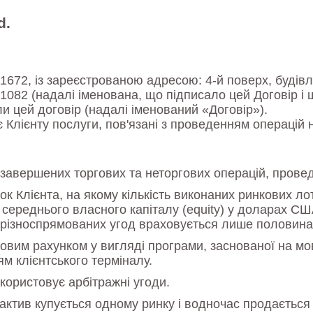
d.
11672, із зареєстрованою адресою: 4-й поверх, будівл
4/1082 (надалі іменована, що підписало цей Договір 
ли цей договір (надалі іменований «Договір»).
 Клієнту послуги, пов'язані з проведенням операцій 
х завершених торгових та неторгових операцій, прове
 Клієнта, на якому кількість виконаних ринкових лот
середнього власного капіталу (equity) у доларах СШ
ті різноспрямованих угод враховується лише половина
овим рахунком у вигляді програми, заснованої на мо
ям клієнтського терміналу.
користовує арбітражні угоди.
актив купується одному ринку і водночас продається 