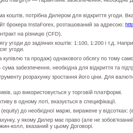
ed margin)» — гарантійне забезпечення, необхідне Д
 коштів, потрібна Дилером для відкриття угоди. Вказ
йт брокера InstaForex, розташований за адресою:
htt
нтракт на різницю (CFD).
 угоди до задіяних коштів: 1:100, 1:200 і т.д. Напр
сяг угоди.
на купівлю та продаж) однакового обсягу по тому сам
ума забезпечення, необхідна для відкриття та підтр
струменту розрахунку зростання його ціни. Для валют
тивів, що використовується у торговій платформі.
ктиву в одному лоті, вказується в специфікації.
equity) до необхідної маржі, виражене у відсотках: (e
хунку, у якому Дилер має право (але не зобов'язаний) 
ржин-колл, вказаний у цьому Договорі.