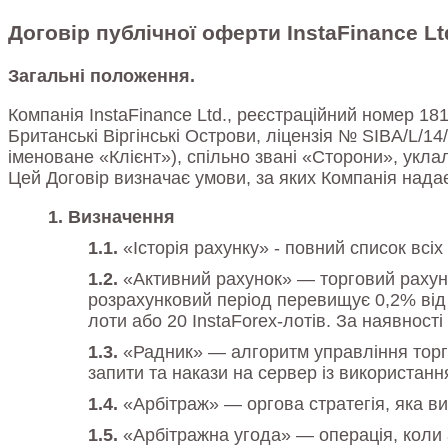
Договір публічної оферти InstaFinance Lt
Загальні положення.
Компанія InstaFinance Ltd., реєстраційний номер 18
Британські Віргінські Острови, ліцензія № SIBA/L/1
іменоване «Клієнт»), спільно звані «Сторони», укла
Цей Договір визначає умови, за яких Компанія надає
Визначення
«Історія рахунку» - повний список всі
«Активний рахунок» — торговий рахунок
розрахунковий період перевищує 0,2% від 
лоти або 20 InstaForex-лотів. За наявнос
«Радник» — алгоритм управління торг
запити та накази на сервер із використанн
«Арбітраж» — оргова стратегія, яка ви
«Арбітражна угода» — операція, коли 