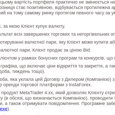
и цьому вартість портфеля практично не змінюється н
різниця стає позитивною, відбувається протилежна ар
й на тому самому ринку протягом певного часу за ум
 за якою Клієнт купує валюту.
ьтат всіх завершених торгових та неторгівельних оп
тируванні валютної пари, яку Клієнт може купити аб
алютної пари. Клієнт продає за ціною Bid.
лієнтом у рамках бонусних програм та конкурсів, що
 графіка, що включає ціни відкриття та закриття, а т
 доба, тиждень тощо).
оба, яка уклала цей Договір з Дилером (Компанією) 
р оренди торгової платформи з InstaForex.
одукт MetaTrader 4.xx, який дозволяє Клієнту отри
 (в обсязі, що визначається Компанією), проводити т
, а також отримувати повідомлення. Програмне забе
.exe
).