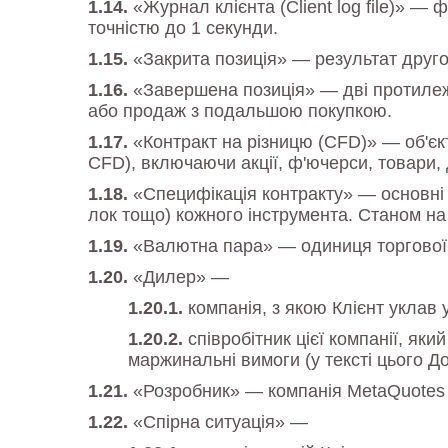
«Журнал клієнта (Client log file)» —
точністю до 1 секунди.
«Закрита позиція» — результат друго
«Завершена позиція» — дві протилежн
або продаж з подальшою покупкою.
«Контракт на різницю (CFD)» — об'єкт
CFD), включаючи акції, ф'ючерси, товари, 
«Специфікація контракту» — основні т
лок тощо) кожного інструмента. Станом на
«Валютна пара» — одиниця торгової о
«Дилер» —
компанія, з якою Клієнт уклав
співробітник цієї компанії, я
маржинальні вимоги (у тексті цього Д
«Розробник» — компанія MetaQuotes 
«Спірна ситуація» —