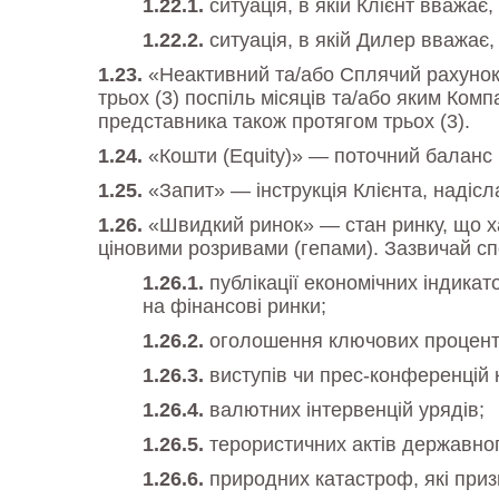
ситуація, в якій Клієнт вважа
ситуація, в якій Дилер вважає,
«Неактивний та/або Сплячий рахунок
трьох (3) поспіль місяців та/або яким Ко
представника також протягом трьох (3).
«Кошти (Equity)» — поточний баланс
«Запит» — інструкція Клієнта, надіс
«Швидкий ринок» — стан ринку, що ха
ціновими розривами (гепами). Зазвичай спос
публікації економічних індикат
на фінансові ринки;
оголошення ключових процентн
виступів чи прес-конференцій к
валютних інтервенцій урядів;
терористичних актів державно
природних катастроф, які при