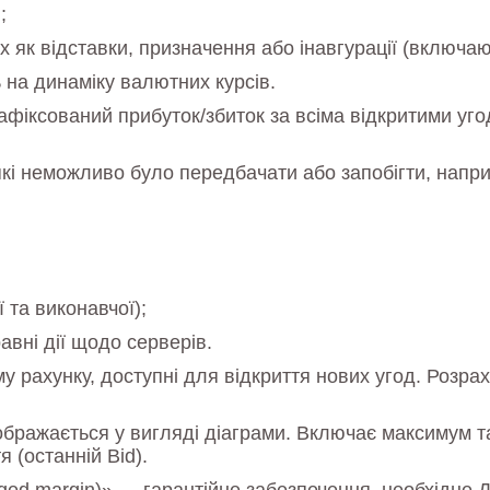
;
х як відставки, призначення або інавгурації (включа
 на динаміку валютних курсів.
фіксований прибуток/збиток за всіма відкритими уг
кі неможливо було передбачати або запобігти, напр
 та виконавчої);
равні дії щодо серверів.
 рахунку, доступні для відкриття нових угод. Розра
ображається у вигляді діаграми. Включає максимум та
я (останній Bid).