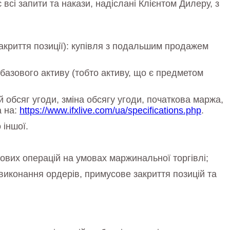
всі запити та накази, надіслані Клієнтом Дилеру, з
закриття позиції): купівля з подальшим продажем
у базового активу (тобто активу, що є предметом
й обсяг угоди, зміна обсягу угоди, початкова маржа,
а на:
https://www.ifxlive.com/ua/specifications.php
.
 іншої.
гових операцій на умовах маржинальної торгівлі;
 виконання ордерів, примусове закриття позицій та