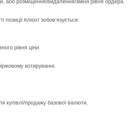
іни, або розміщення/видалення/зміна рівня ордера.
і позиції Клієнт зобов’язується:
ного рівня ціни.
біржовому котируванні.
я купівлі/продажу базової валюти.