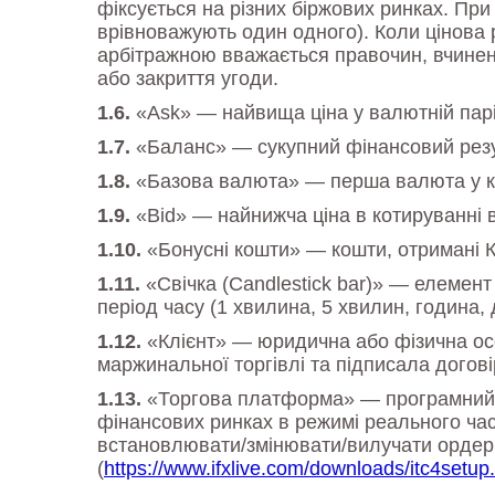
фіксується на різних біржових ринках. Пр
врівноважують один одного). Коли цінова 
арбітражною вважається правочин, вчинени
або закриття угоди.
«Ask» — найвища ціна у валютній парі,
«Баланс» — сукупний фінансовий резул
«Базова валюта» — перша валюта у ко
«Bid» — найнижча ціна в котируванні в
«Бонусні кошти» — кошти, отримані К
«Свічка (Candlestick bar)» — елемент
період часу (1 хвилина, 5 хвилин, година,
«Клієнт» — юридична або фізична ос
маржинальної торгівлі та підписала догові
«Торгова платформа» — програмний пр
фінансових ринках в режимі реального часу
встановлювати/змінювати/вилучати ордери
(
https://www.ifxlive.com/downloads/itc4setup