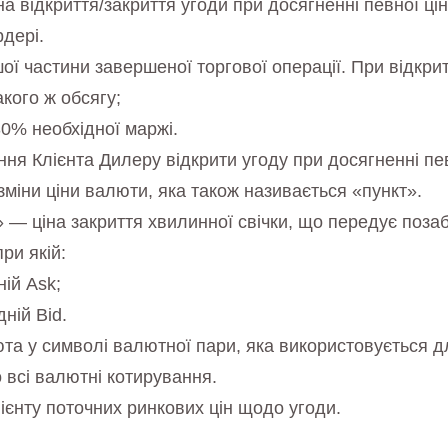
на відкриття/закриття угоди при досягненні певної ц
рдері.
ї частини завершеної торгової операції. При відкритт
кого ж обсягу;
30% необхідної маржі.
 Клієнта Дилеру відкрити угоду при досягненні пев
зміни ціни валюти, яка також називається «пункт».
 — ціна закриття хвилинної свічки, що передує поза
ри якій:
ій Ask;
ній Bid.
а у символі валютної пари, яка використовується дл
 всі валютні котирування.
єнту поточних ринкових цін щодо угоди.