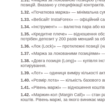
«Маржа за локованою позицією (Hedg
позицій. Вказано у специфікації контрактів.
«Початкова маржа» — мінімальна сума
«Вебсайт InstaForex» — офіційний са
«Інструмент» — валютна пара або ко
«Кредитне плече» — відношення обсягу
потрібен депозит у 200 разів менший за об
«Лок (Lock)» — протилежні позиції (
«Маржа за локованими позиціями» — с
«Довга позиція (Long)» — купівля ін
котирування.
«Лот» — одиниця виміру кількості ак
«Розмір лота» — кількість базового а
«Рівень маржі» — відношення коштів (
«Маржин-кол (Margin Call)» — стан ра
коштів. Рівень маржі, за якого виникає ма