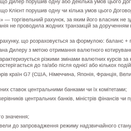
є, що Дилер порушив одну або декілька умов цього Дог
 що Клієнт порушив одну чи кілька умов цього Договор
» — торгівельний рахунок, за яким його власник не 
мпанія не проводила жодних транзакцій за дорученням
 рахунку, що розраховується за формулою: баланс + 
лана Дилеру з метою отримання валютного котирування
рактеризується різкими змінами валютних курсів за 
терігається до та/або після однієї або кількох подій
орів країн G7 (США, Німеччина, Японія, Франція, Вели
их ставок центральними банками чи їх комітетами;
ерівників центральних банків, міністрів фінансів чи 
го значення;
звели до запровадження режиму надзвичайного стану 