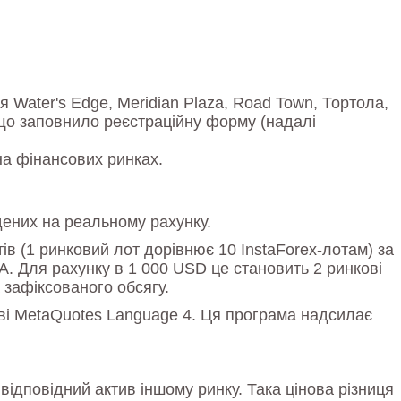
я Water's Edge, Meridian Plaza, Road Town, Тортола,
і що заповнило реєстраційну форму (надалі
на фінансових ринках.
дених на реальному рахунку.
ів (1 ринковий лот дорівнює 10 InstaForex-лотам) за
А. Для рахунку в 1 000 USD це становить 2 ринкові
 зафіксованого обсягу.
ві MetaQuotes Language 4. Ця програма надсилає
відповідний актив іншому ринку. Така цінова різниця