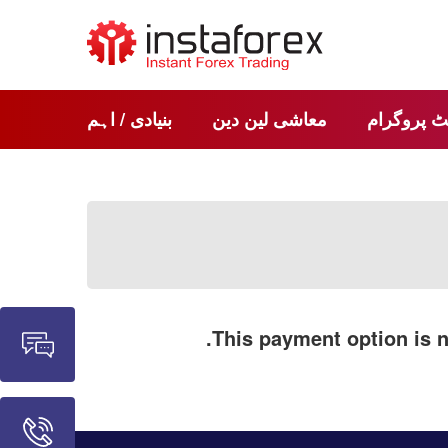
ٹ پروگرام
معاشی لین دین
بنیادی / اہم
.
This payment option is n