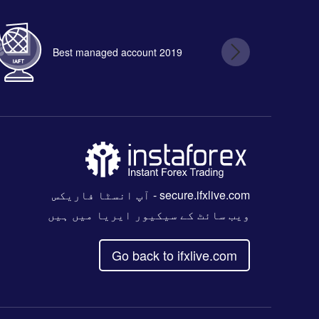
Best managed account 2019
B
secure.ifxlive.com
- آپ انسٹا فاریکس
ویب سائٹ کے سیکیور ایریا میں ہیں
Go back to ifxlive.com