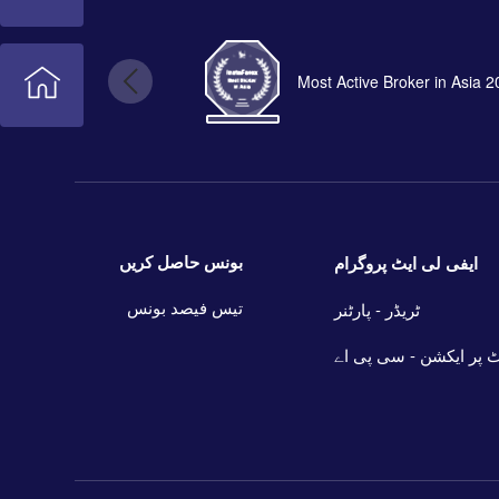
Most Active Broker in Asia 
بونس حاصل کریں
ایفی لی ایٹ پروگرام
تیس فیصد بونس
ٹریڈر - پارٹنر
 پر ایکشن - سی پی اے