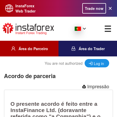
InstaForex
Trade now
Web Trader
Área do Parceiro
Área do Trader
You are not authorized
Log in
Acordo de parceria
Impressão